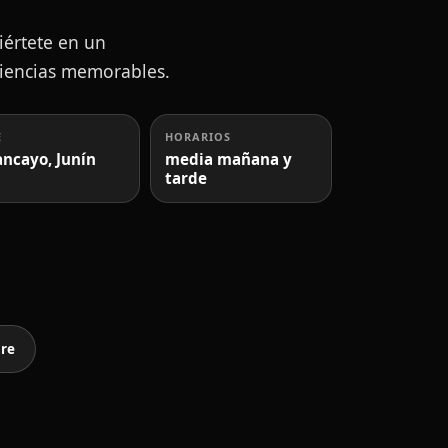
iértete en un
eriencias memorables.
E
HORARIOS
ncayo, Junín
media mañana y
tarde
ure